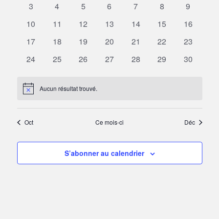
0
0
0
0
0
0
0
3
4
5
6
7
8
9
de
Évènements
évènements
évènements
évènements
évènements
évènements
évènements
évèneme
0
0
0
0
0
0
0
10
11
12
13
14
15
16
vues
évènements
évènements
évènements
évènements
évènements
évènements
évènemen
0
0
0
0
0
0
0
17
18
19
20
21
22
23
Évène
évènements
évènements
évènements
évènements
évènements
évènements
évènemen
0
0
0
0
0
0
0
24
25
26
27
28
29
30
évènements
évènements
évènements
évènements
évènements
évènements
évènemen
Aucun résultat trouvé.
Notice
Oct
Ce mois-ci
Déc
S’abonner au calendrier