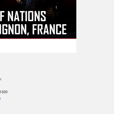
n
1320
p