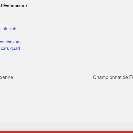
 d’Évènement:
.motoclub-
com/sqxon-
-cars-quad-
cienne
Championnat de Fr