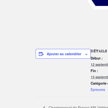
DÉTAILS
Ajouter au calendrier
Début :
12 septem
Fin :
13 septem
Catégorie
Epreuves
Championnat de France MX Vétér