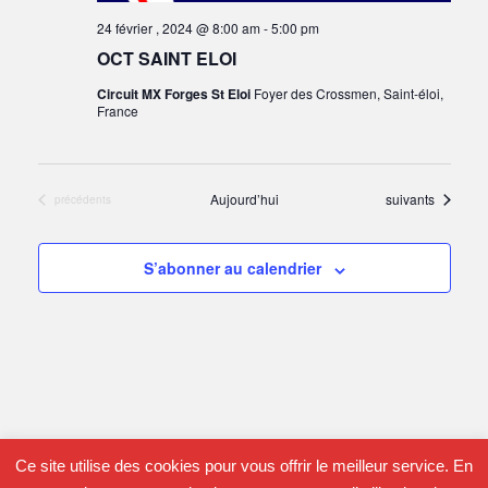
24 février , 2024 @ 8:00 am
-
5:00 pm
Évène
OCT SAINT ELOI
Circuit MX Forges St Eloi
Foyer des Crossmen, Saint-éloi,
France
Évènements
Aujourd’hui
suivants
Évènements
précédents
S’abonner au calendrier
Ce site utilise des cookies pour vous offrir le meilleur service. En