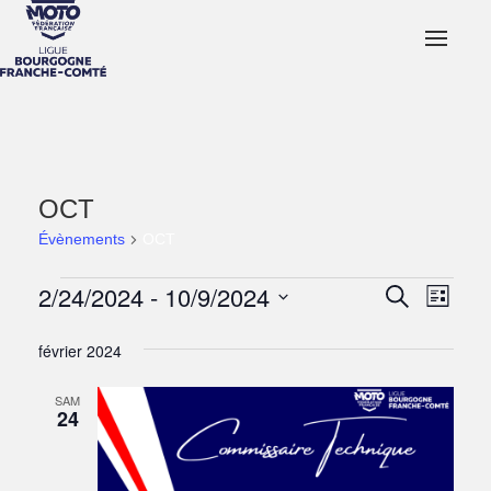
OCT
Évènements
OCT
Évènements
2/24/2024
 - 
10/9/2024
Navi
Recher
Recherche
Liste
de
Sélectionnez
et
une
février 2024
vues
date.
naviga
Évè
SAM
24
de
vues